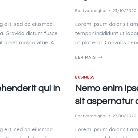
Por
tvprodigital
23/10/2020
g elit, sed do eiusmod
Lorem ipsum dolor sit ame
ua. Gravida dictum fusce
tempor incididunt ut labo
sit amet massa vitae. A…
ut placerat. Convallis aen
AT
LER MAIS
VERO
EOS
BUSINESS
ET
ACCUSAMUS
henderit qui in
Nemo enim ips
ET
sit aspernatur 
IUSTO
ODIO
DIGNISSIMOS
Por
tvprodigital
23/10/2020
DUCIMUS
g elit, sed do eiusmod
Lorem ipsum dolor sit ame