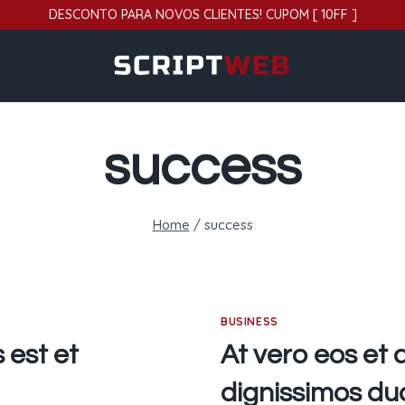
DESCONTO PARA NOVOS CLIENTES! CUPOM [ 10FF ]
success
Home
/
success
BUSINESS
 est et
At vero eos et
dignissimos du