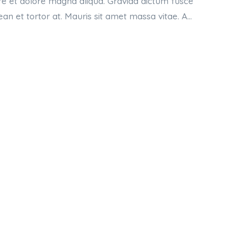
re et dolore magna aliqua. Gravida dictum fusce
ean et tortor at. Mauris sit amet massa vitae. A…