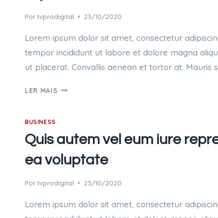
Por
tvprodigital
23/10/2020
Lorem ipsum dolor sit amet, consectetur adipiscin
tempor incididunt ut labore et dolore magna aliq
ut placerat. Convallis aenean et tortor at. Mauris 
ET
LER MAIS
HARUM
QUIDEM
BUSINESS
RERUM
FACILIS
Quis autem vel eum iure repre
EST
ea voluptate
ET
EXPEDITA
DISTINCTIO
Por
tvprodigital
23/10/2020
Lorem ipsum dolor sit amet, consectetur adipiscin