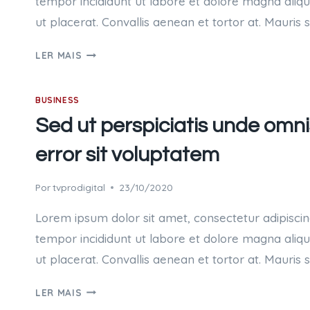
tempor incididunt ut labore et dolore magna aliq
ut placerat. Convallis aenean et tortor at. Mauris 
QUIS
LER MAIS
AUTEM
VEL
BUSINESS
EUM
IURE
Sed ut perspiciatis unde omni
REPREHENDERIT
error sit voluptatem
QUI
IN
EA
Por
tvprodigital
23/10/2020
VOLUPTATE
Lorem ipsum dolor sit amet, consectetur adipiscin
tempor incididunt ut labore et dolore magna aliq
ut placerat. Convallis aenean et tortor at. Mauris 
SED
LER MAIS
UT