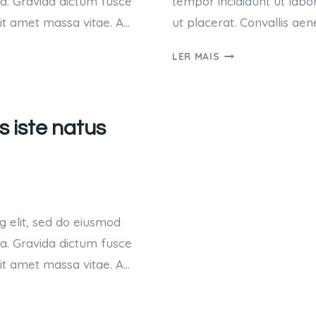
ua. Gravida dictum fusce
tempor incididunt ut labo
sit amet massa vitae. A…
ut placerat. Convallis aen
NEMO
LER MAIS
ENIM
IPSAM
VOLUPTATEM
QUIA
s iste natus
VOLUPTAS
SIT
ASPERNATUR
AUT
g elit, sed do eiusmod
ua. Gravida dictum fusce
sit amet massa vitae. A…