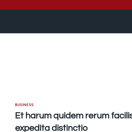
Pular
para
o
Conteúdo
BUSINESS
Et harum quidem rerum facilis
expedita distinctio